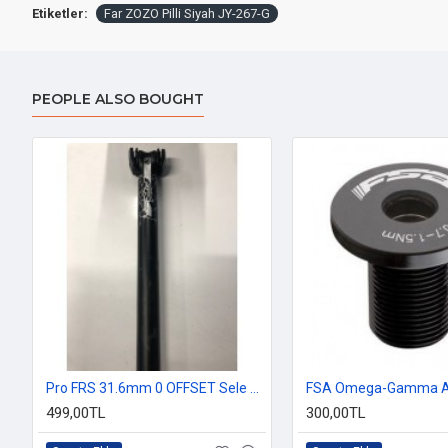
Etiketler:
Far ZOZO Pilli Siyah JY-267-G
PEOPLE ALSO BOUGHT
Pro FRS 31.6mm 0 OFFSET Sele Borusu
499,00TL
300,00TL