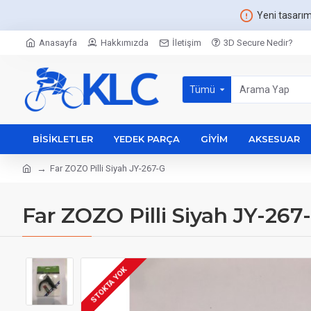
Yeni tasarı
Anasayfa
Hakkımızda
İletişim
3D Secure Nedir?
Tümü
BISIKLETLER
YEDEK PARÇA
GIYIM
AKSESUAR
Far ZOZO Pilli Siyah JY-267-G
Far ZOZO Pilli Siyah JY-267
STOKTA YOK