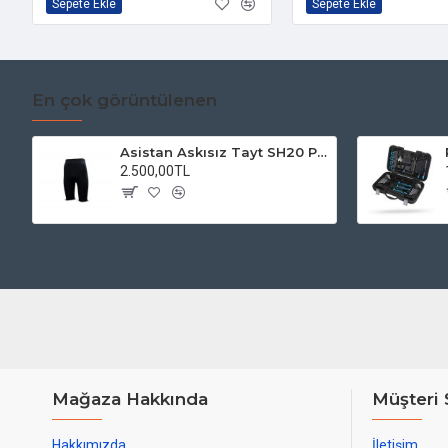
Sepete Ekle
Sepete Ekle
En çok görüntülenen
Asistan Askısız Tayt SH20 Pedli Siyah
2.500,00TL
Mağaza Hakkında
Müşteri 
Hakkımızda
İletişim