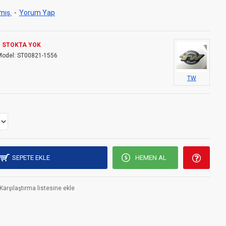
mış.
-
Yorum Yap
STOKTA YOK
Model:
ST00821-1556
TW
SEPETE EKLE
HEMEN AL
Karşılaştırma listesine ekle