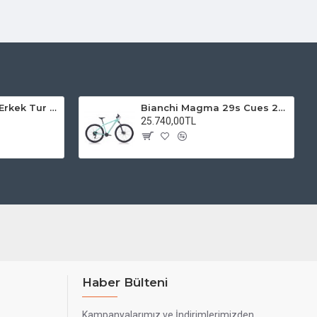
Kadro 28 Jant VF Erkek Tur Şehir Bisiklet Uyumlu
Bianchi Magma 29s Cues 2x9s Dağ Bisikleti
25.740,00TL
Haber Bülteni
Kampanyalarımız ve İndirimlerimizden