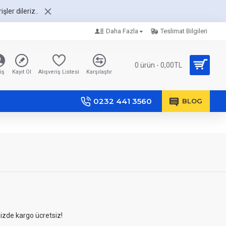
şler dileriz..
Daha Fazla
Teslimat Bilgileri
0 ürün - 0,00TL
iş
Kayıt Ol
Alışveriş Listesi
Karşılaştır
0232 441 3560
BLOG
nizde kargo ücretsiz!