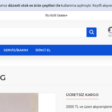
mımız
düzenli stok ve ürün çeşitleri ile
kullanıma açılmıştır. Keyifli alışveri
İkinci El Ürünler
TL
Türk Lirası
Gir
SERVIS/BAKIM
İKINCI EL
-G
ÜCRETSIZ KARGO
2000 TL ve üzeri alışverişleri