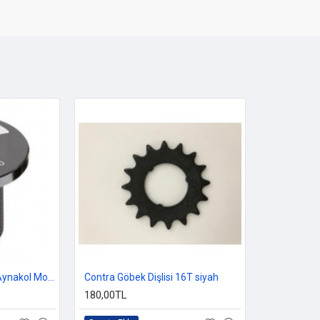
FSA Omega-Gamma Aynakol Montaj Vidası
Contra Göbek Dişlisi 16T siyah
180,00TL