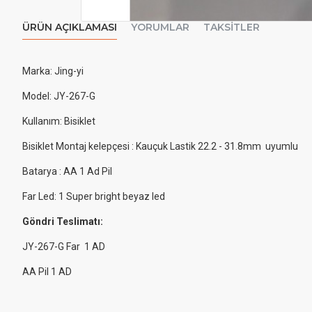
ÜRÜN AÇIKLAMASI
YORUMLAR
TAKSITLER
Marka: Jing-yi
Model: JY-267-G
Kullanım: Bisiklet
Bisiklet Montaj kelepçesi : Kauçuk Lastik 22.2 - 31.8mm uyumlu
Batarya : AA 1 Ad Pil
Far Led: 1 Super bright beyaz led
Göndri Teslimatı:
JY-267-G Far 1 AD
AA Pil 1 AD