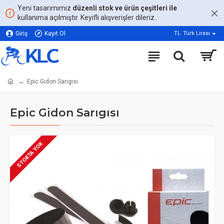
Yeni tasarımımız
düzenli stok ve ürün çeşitleri ile
kullanıma açılmıştır. Keyifli alışverişler dileriz..
Giriş
Kayıt Ol
TL
Türk Lirası
Epic Gidon Sarıgısı
Epic Gidon Sarıgısı
STOKTA YOK