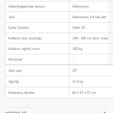
Gidon/boğaz/sele borusu
Alüminyum
Jant
Alüminyum çift kat jant
Çekiş Sistemi
Sram X5
Kullanıcı boy uzunluğu
140 - 185 cm (min.-max)
Kullanıcı ağırlık sınırı
105 kg
Aksesuar
-
Jant çapı
20"
Ağırlığı
11.6 kg
Katlanmış ölçüleri
60 x 57 x 57 cm