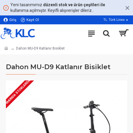
Yeni tasarımımız
düzenli stok ve ürün çeşitleri ile
kullanıma açılmıştır. Keyifli alışverişler dileriz..
Giriş
Kayıt Ol
TL
Türk Lirası
Dahon MU-D9 Katlanır Bisiklet
Dahon MU-D9 Katlanır Bisiklet
YAKINDA STOKLARDA