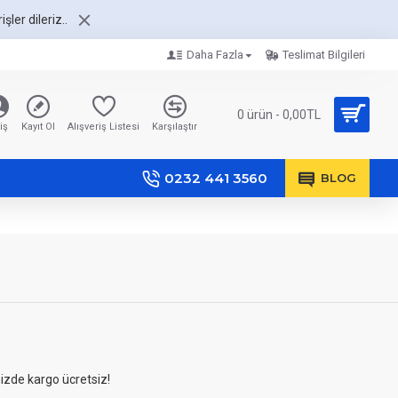
şler dileriz..
Daha Fazla
Teslimat Bilgileri
0 ürün - 0,00TL
iş
Kayıt Ol
Alışveriş Listesi
Karşılaştır
0232 441 3560
BLOG
nizde kargo ücretsiz!