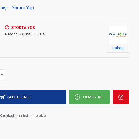
mış.
-
Yorum Yap
STOKTA YOK
Model:
ST09590-3315
Dahon
SEPETE EKLE
HEMEN AL
Karşılaştırma listesine ekle