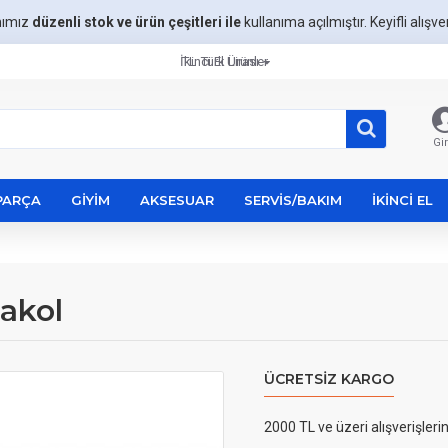
mımız
düzenli stok ve ürün çeşitleri ile
kullanıma açılmıştır. Keyifli alışveri
İkinci El Ürünler
TL
Türk Lirası
Gir
PARÇA
GIYIM
AKSESUAR
SERVIS/BAKIM
İKINCI EL
akol
ÜCRETSIZ KARGO
2000 TL ve üzeri alışverişleri