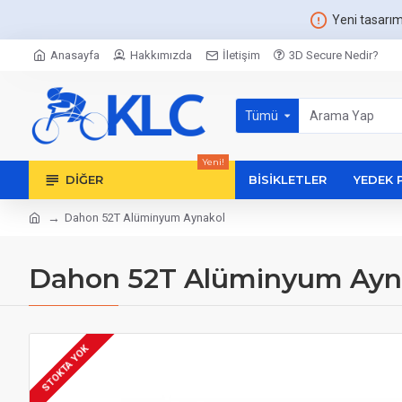
Yeni tasarı
Anasayfa
Hakkımızda
İletişim
3D Secure Nedir?
Tümü
Yeni!
DIĞER
BISIKLETLER
YEDEK 
Dahon 52T Alüminyum Aynakol
Dahon 52T Alüminyum Ayn
STOKTA YOK