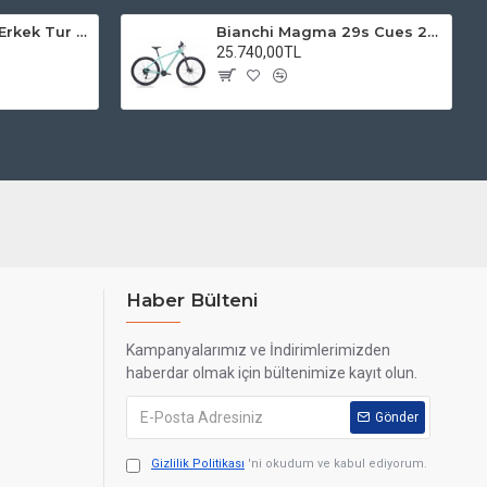
Kadro 28 Jant VF Erkek Tur Şehir Bisiklet Uyumlu
Bianchi Magma 29s Cues 2x9s Dağ Bisikleti
25.740,00TL
Haber Bülteni
Kampanyalarımız ve İndirimlerimizden
haberdar olmak için bültenimize kayıt olun.
Gönder
Gizlilik Politikası
'ni okudum ve kabul ediyorum.