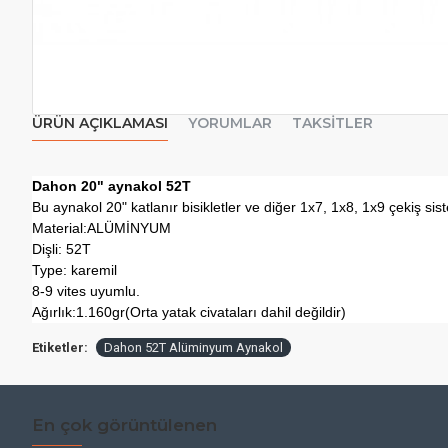
ÜRÜN AÇIKLAMASI
YORUMLAR
TAKSITLER
Dahon 20" aynakol 52T
Bu aynakol 20" katlanır bisikletler ve diğer 1x7, 1x8, 1x9 çekiş sist
Material:ALÜMİNYUM
Dişli: 52T
Type: karemil
8-9 vites uyumlu.
Ağırlık:1.160gr(Orta yatak civataları dahil değildir)
Etiketler:
Dahon 52T Alüminyum Aynakol
En çok görüntülenen