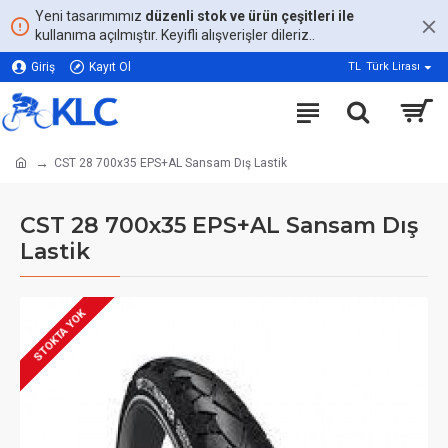
Yeni tasarımımız
düzenli stok ve ürün çeşitleri ile
kullanıma açılmıştır. Keyifli alışverişler dileriz..
Giriş
Kayıt Ol
TL
Türk Lirası
CST 28 700x35 EPS+AL Sansam Dış Lastik
CST 28 700x35 EPS+AL Sansam Dış
Lastik
STOKTA YOK