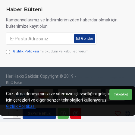
Haber Bülteni
Kampanyalarımız ve İndirimlerimizden haberdar olmak için
bültenimize kayıt olun.
Gönder
Gizlilik Politikası
'ni okudum ve kabul ediyorum.
Her Hakkı Saklıdır. Copyright © 2019 -
web tasarım
izmir web
sosyal medya
izmir
tasarım
yönetimi
KLC Bike
Göz atma deneyiminizi ve sitemizin işlevselliğini geliştirmek
TAMAM
için çerezleri ve diğer benzer teknolojileri kullanıyoruz.
Gizlilik Politikası
.
SEPETE EKLE