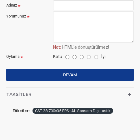
Adınız
Yorumunuz
Not:
HTML'e dönüştürülmez!
Kötü
İyi
Oylama
DEVAM
TAKSITLER
Etiketler:
CST 28 700x35 EPS+AL Sansam Dış Lastik