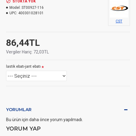
STOKTA YOK
Model:
ST00927-116
UPC:
400301028101
CST
86,44TL
Vergiler Hariç: 72,03TL
lastik ebatı-jant ebatı
YORUMLAR
Bu ürün için daha önce yorum yapılmadı.
YORUM YAP