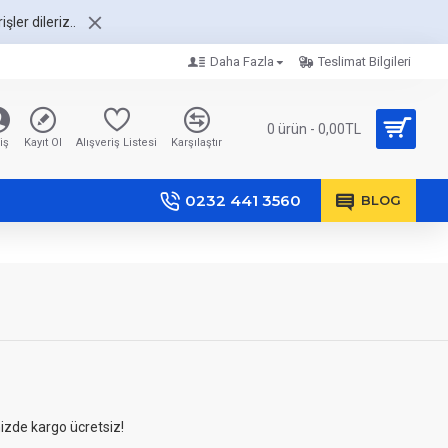
şler dileriz..
Daha Fazla
Teslimat Bilgileri
0 ürün - 0,00TL
iş
Kayıt Ol
Alışveriş Listesi
Karşılaştır
0232 441 3560
BLOG
nizde kargo ücretsiz!