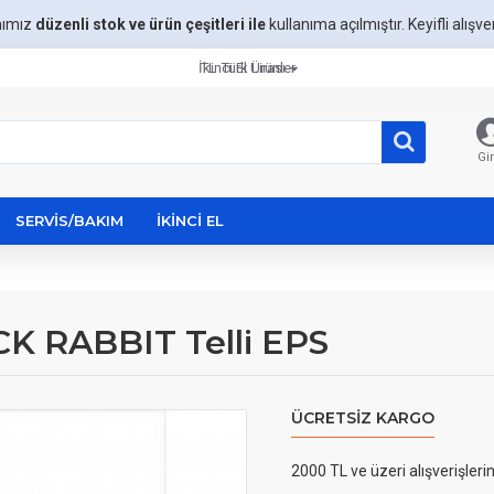
mımız
düzenli stok ve ürün çeşitleri ile
kullanıma açılmıştır. Keyifli alışveri
İkinci El Ürünler
TL
Türk Lirası
Gir
SERVIS/BAKIM
İKINCI EL
ACK RABBIT Telli EPS
ÜCRETSIZ KARGO
2000 TL ve üzeri alışverişleri