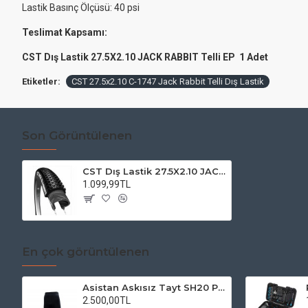
Lastik Basınç Ölçüsü: 40 psi
Teslimat Kapsamı:
CST Dış Lastik 27.5X2.10 JACK RABBIT Telli EP 1 Adet
Etiketler:
CST 27.5x2.10 C-1747 Jack Rabbit Telli Dış Lastik
Son Görüntülenen
CST Dış Lastik 27.5X2.10 JACK RABBIT Telli EPS
1.099,99TL
En çok görüntülenen
Asistan Askısız Tayt SH20 Pedli Siyah
2.500,00TL