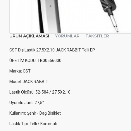
ÜRÜN AÇIKLAMASI
YORUMLAR
TAKSITLER
CST Dış Lastik 27.5X2.10 JACK RABBIT Telli EP
ÜRETİM KODU; TB00556000
Marka: CST
Model: JACK RABBİT
Lastik Ölçüsü: 52-584 / 27,5X2,10
Uyumlu Jant: 27,5"
Kullanım: Şehir - Dağ Bisiklet
Lastik Tipi: Telli / Korumalı