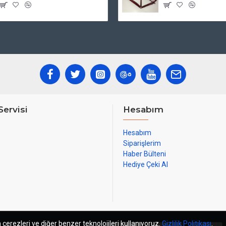
Servisi
Hesabım
Hesabım
Siparişlerim
Haber Bülteni
Hediye Çeki Al
 çerezleri ve diğer benzer teknolojileri kullanıyoruz.
Gizlilik Politikası
.