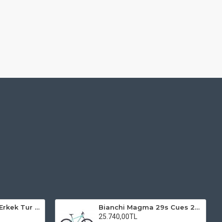
Kadro 28 Jant VF Erkek Tur Şehir Bisiklet Uyumlu
Bianchi Magma 29s Cues 2x9s Dağ Bisikleti
25.740,00TL