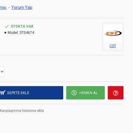
mış.
-
Yorum Yap
STOKTA VAR
Model:
ST04674
CST
SEPETE EKLE
HEMEN AL
Karşılaştırma listesine ekle