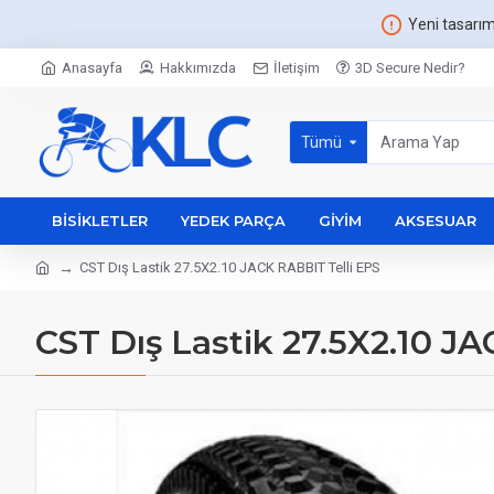
Yeni tasarı
Anasayfa
Hakkımızda
İletişim
3D Secure Nedir?
Tümü
BISIKLETLER
YEDEK PARÇA
GIYIM
AKSESUAR
CST Dış Lastik 27.5X2.10 JACK RABBIT Telli EPS
CST Dış Lastik 27.5X2.10 J