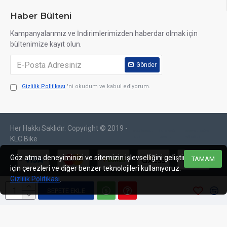
Haber Bülteni
Kampanyalarımız ve İndirimlerimizden haberdar olmak için
bültenimize kayıt olun.
Gönder
Gizlilik Politikası
'ni okudum ve kabul ediyorum.
Her Hakkı Saklıdır. Copyright © 2019 -
web tasarım
izmir web
sosyal medya
izmir
tasarım
yönetimi
KLC Bike
Göz atma deneyiminizi ve sitemizin işlevselliğini geliştirmek
TAMAM
için çerezleri ve diğer benzer teknolojileri kullanıyoruz.
Gizlilik Politikası
.
SEPETE EKLE