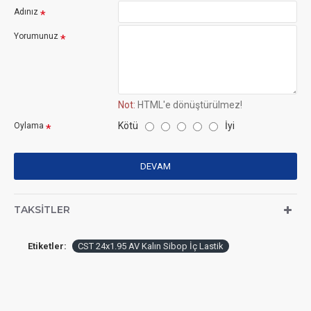
Adınız
Yorumunuz
Not:
HTML'e dönüştürülmez!
Kötü
İyi
Oylama
DEVAM
TAKSITLER
Etiketler:
CST 24x1.95 AV Kalın Sibop İç Lastik