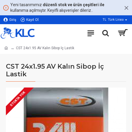
Yeni tasarımımız
düzenli stok ve ürün çeşitleri ile
kullanıma açılmıştır. Keyifli alışverişler dileriz..
Giriş
Kayıt Ol
TL
Türk Lirası
CST 24x1.95 AV Kalın Sibop İç Lastik
CST 24x1.95 AV Kalın Sibop İç
Lastik
STOKTA YOK