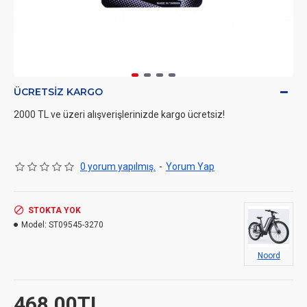
ÜCRETSIZ KARGO
2000 TL ve üzeri alışverişlerinizde kargo ücretsiz!
0 yorum yapılmış.
-
Yorum Yap
STOKTA YOK
Model:
ST09545-3270
Noord
468,00TL