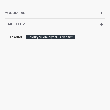
YORUMLAR
TAKSITLER
Etiketler:
Coloury 9 Fonksiyonlu Alyan Seti