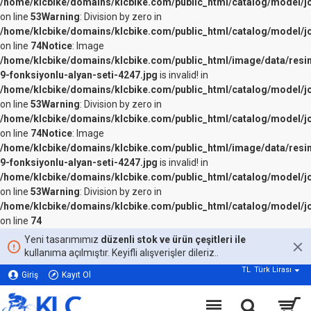
/home/klcbike/domains/klcbike.com/public_html/catalog/model/j
on line
53
Warning
: Division by zero in
/home/klcbike/domains/klcbike.com/public_html/catalog/model/j
on line
74
Notice
: Image
/home/klcbike/domains/klcbike.com/public_html/image/data/resi
9-fonksiyonlu-alyan-seti-4247.jpg
is invalid! in
/home/klcbike/domains/klcbike.com/public_html/catalog/model/j
on line
53
Warning
: Division by zero in
/home/klcbike/domains/klcbike.com/public_html/catalog/model/j
on line
74
Notice
: Image
/home/klcbike/domains/klcbike.com/public_html/image/data/resi
9-fonksiyonlu-alyan-seti-4247.jpg
is invalid! in
/home/klcbike/domains/klcbike.com/public_html/catalog/model/j
on line
53
Warning
: Division by zero in
/home/klcbike/domains/klcbike.com/public_html/catalog/model/j
on line
74
Yeni tasarımımız
düzenli stok ve ürün çeşitleri ile
kullanıma açılmıştır. Keyifli alışverişler dileriz..
TL
Türk Lirası
Giriş
Kayıt Ol