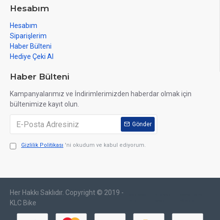
Hesabım
Hesabım
Siparişlerim
Haber Bülteni
Hediye Çeki Al
Haber Bülteni
Kampanyalarımız ve İndirimlerimizden haberdar olmak için
bültenimize kayıt olun.
Gönder
Gizlilik Politikası
'ni okudum ve kabul ediyorum.
Her Hakkı Saklıdır. Copyright © 2019 -
web tasarım
izmir web
sosyal medya
izmir
tasarım
yönetimi
KLC Bike