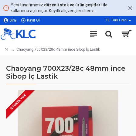
Yeni tasarımımız
düzenli stok ve ürün çeşitleri ile
kullanıma açılmıştır. Keyifli alışverişler dileriz..
Giriş
Kayıt Ol
TL
Türk Lirası
Chaoyang 700X23/28c 48mm ince Sibop İç Lastik
Chaoyang 700X23/28c 48mm ince
Sibop İç Lastik
STOKTA YOK