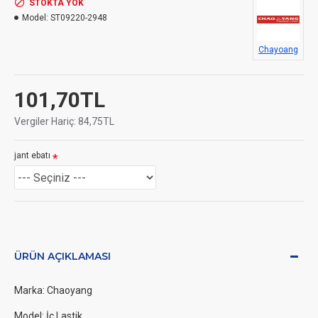
STOKTA YOK
Model:
ST09220-2948
Chayoang
101,70TL
Vergiler Hariç: 84,75TL
jant ebatı
ÜRÜN AÇIKLAMASI
Marka: Chaoyang
Model: İç Lastik