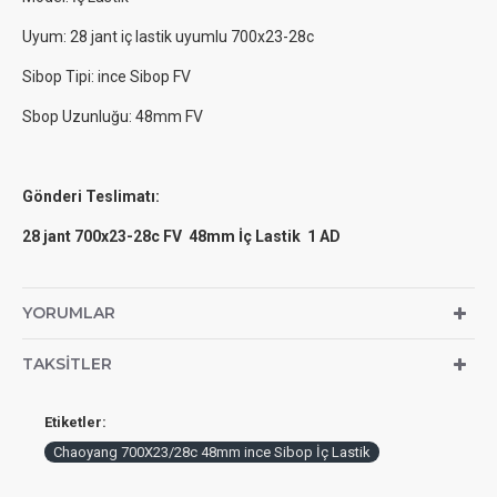
Uyum: 28 jant iç lastik uyumlu 700x23-28c
Sibop Tipi: ince Sibop FV
Sbop Uzunluğu: 48mm FV
Gönderi Teslimatı:
28 jant 700x23-28c FV 48mm İç Lastik 1 AD
YORUMLAR
TAKSITLER
Etiketler:
Chaoyang 700X23/28c 48mm ince Sibop İç Lastik