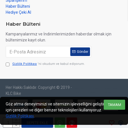
Siparişlerim
Haber Bülteni
Hediye Çeki Al
Haber Bülteni
Kampanyalarımız ve İndirimlerimizden haberdar olmak için
bültenimize kayıt olun.
Gönder
Gizlilik Politikası
'ni okudum ve kabul ediyorum.
Her Hakkı Saklıdır. Copyright © 2019 -
web tasarım
izmir web
sosyal medya
izmir
tasarım
yönetimi
KLC Bike
Göz atma deneyiminizi ve sitemizin işlevselliğini geliştirmek
TAMAM
için çerezleri ve diğer benzer teknolojileri kullanıyoruz.
Gizlilik Politikası
.
SEPETE EKLE