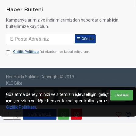
Haber Bülteni
Kampanyalarımız ve İndirimlerimizden haberdar olmak için
bültenimize kayıt olun.
Gönder
Gizlilik Politikası
'ni okudum ve kabul ediyorum.
Her Hakkı Saklıdır. Copyright © 2019 -
web tasarım
izmir web
sosyal medya
izmir
tasarım
yönetimi
KLC Bike
Göz atma deneyiminizi ve sitemizin işlevselliğini geliştirmek
TAMAM
için çerezleri ve diğer benzer teknolojileri kullanıyoruz.
Gizlilik Politikası
.
SEPETE EKLE