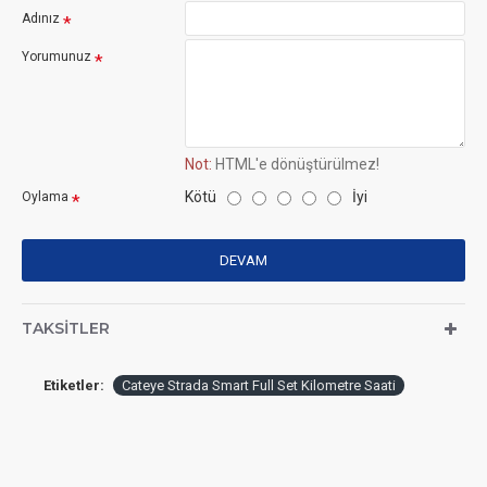
Adınız
Yorumunuz
Not:
HTML'e dönüştürülmez!
Kötü
İyi
Oylama
DEVAM
TAKSITLER
Etiketler:
Cateye Strada Smart Full Set Kilometre Saati