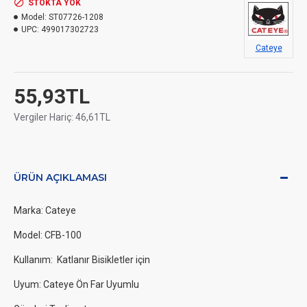
STOKTA YOK
Model:
ST07726-1208
UPC:
499017302723
Cateye
55,93TL
Vergiler Hariç: 46,61TL
ÜRÜN AÇIKLAMASI
Marka: Cateye
Model: CFB-100
Kullanım: Katlanır Bisikletler için
Uyum: Cateye Ön Far Uyumlu