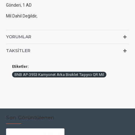
Gönderi, 1 AD
Mil Dahil Değildir,
YORUMLAR
TAKSITLER
Etiketler:
BNB AP-3953 Kamyonet Arka Bisiklet Taşıyıcı QR Mil
Son Görüntülenen