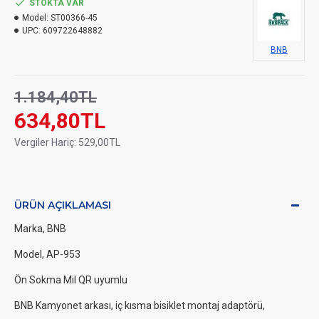
STOKTA VAR
Model:
ST00366-45
UPC:
609722648882
BNB
1.184,40TL
634,80TL
Vergiler Hariç: 529,00TL
ÜRÜN AÇIKLAMASI
Marka, BNB
Model, AP-953
Ön Sokma Mil QR uyumlu
BNB Kamyonet arkası, iç kısma bisiklet montaj adaptörü,