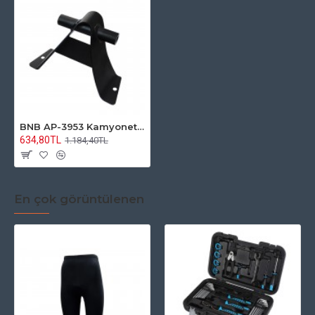
BNB AP-3953 Kamyonet Arka Bisiklet Taşıyıcı QR Mil
634,80TL
1.184,40TL
En çok görüntülenen