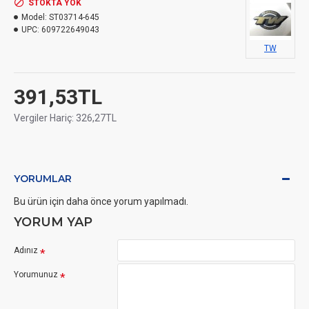
STOKTA YOK
Model:
ST03714-645
UPC:
609722649043
TW
391,53TL
Vergiler Hariç: 326,27TL
YORUMLAR
Bu ürün için daha önce yorum yapılmadı.
YORUM YAP
Adınız
Yorumunuz