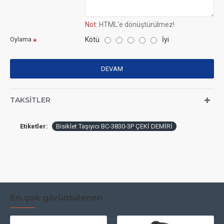
Not:
HTML'e dönüştürülmez!
Kötü
İyi
Oylama
DEVAM
TAKSITLER
Etiketler:
Bisiklet Taşıyıcı BC-3830-3P ÇEKİ DEMİRİ
En çok görüntülenen