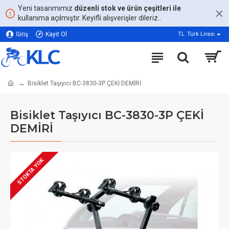
Yeni tasarımımız
düzenli stok ve ürün çeşitleri ile
kullanıma açılmıştır. Keyifli alışverişler dileriz..
Giriş
Kayıt Ol
TL
Türk Lirası
Bisiklet Taşıyıcı BC-3830-3P ÇEKİ DEMİRİ
Bisiklet Taşıyıcı BC-3830-3P ÇEKİ
DEMİRİ
STOKTA YOK