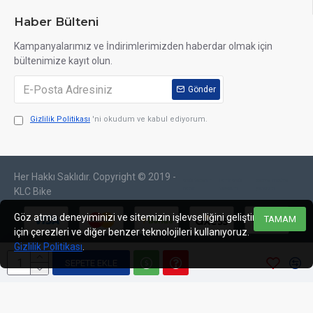
Haber Bülteni
Kampanyalarımız ve İndirimlerimizden haberdar olmak için
bültenimize kayıt olun.
Gönder
Gizlilik Politikası
'ni okudum ve kabul ediyorum.
Her Hakkı Saklıdır. Copyright © 2019 -
web tasarım
izmir web
sosyal medya
izmir
tasarım
yönetimi
KLC Bike
Göz atma deneyiminizi ve sitemizin işlevselliğini geliştirmek
TAMAM
için çerezleri ve diğer benzer teknolojileri kullanıyoruz.
Gizlilik Politikası
.
SEPETE EKLE