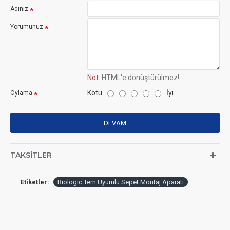
Adınız
Yorumunuz
Not:
HTML'e dönüştürülmez!
Kötü
İyi
Oylama
DEVAM
TAKSITLER
Etiketler:
Biologic Tern Uyumlu Sepet Montaj Aparatı