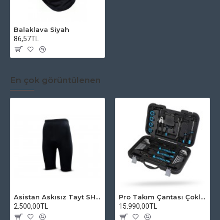
Balaklava Siyah
86,57TL
En çok görüntülenen
Asistan Askısız Tayt SH20 Pedli Siyah
Pro Takım Çantası Çoklu Tamir Seti
2.500,00TL
15.990,00TL