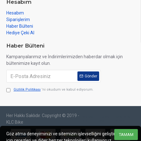
Hesabım
Hesabım
Siparişlerim
Haber Bülteni
Hediye Çeki Al
Haber Bülteni
Kampanyalarımız ve İndirimlerimizden haberdar olmak için
bültenimize kayıt olun.
Gönder
Gizlilik Politikası
'ni okudum ve kabul ediyorum.
Her Hakkı Saklıdır. Copyright © 2019 -
web tasarım
izmir web
sosyal medya
izmir
tasarım
yönetimi
KLC Bike
Göz atma deneyiminizi ve sitemizin işlevselliğini geliştirmek
TAMAM
için çerezleri ve diğer benzer teknolojileri kullanıyoruz.