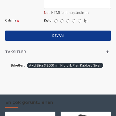
Not:
HTML'e dönüştürülmez!
Kötü
İyi
Oylama
DEVAM
TAKSITLER
Etiketler:
Avid Elixir 3 2000mm Hidrolik Fren Kablosu Siyah
En çok görüntülenen