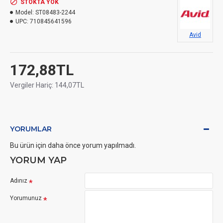
STOKTA YOK
Model:
ST08483-2244
UPC:
710845641596
Avid
172,88TL
Vergiler Hariç: 144,07TL
YORUMLAR
Bu ürün için daha önce yorum yapılmadı.
YORUM YAP
Adınız
Yorumunuz