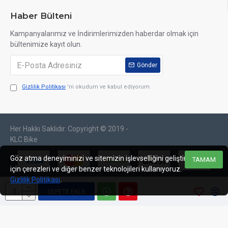
Haber Bülteni
Kampanyalarımız ve İndirimlerimizden haberdar olmak için
bültenimize kayıt olun.
Gönder
Gizlilik Politikası
'ni okudum ve kabul ediyorum.
Her Hakkı Saklıdır. Copyright © 2019 -
web tasarım
izmir web
sosyal medya
izmir
tasarım
yönetimi
KLC Bike
Göz atma deneyiminizi ve sitemizin işlevselliğini geliştirmek
TAMAM
için çerezleri ve diğer benzer teknolojileri kullanıyoruz.
Gizlilik Politikası
.
SEPETE EKLE