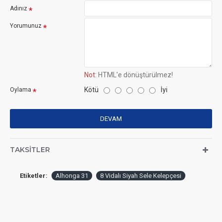
Adınız
Yorumunuz
Not:
HTML'e dönüştürülmez!
Kötü
İyi
Oylama
DEVAM
TAKSITLER
Etiketler:
Alhonga 31
8 Vidalı Siyah Sele Kelepçesi