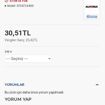
STOKTA YOK
Model:
ST04724-800
Alhonga
30,51TL
Vergiler Hariç: 25,42TL
çap
YORUMLAR
Bu ürün için daha önce yorum yapılmadı.
YORUM YAP