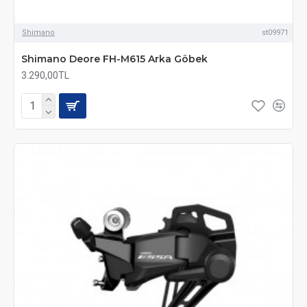
Shimano
st09971
Shimano Deore FH-M615 Arka Göbek
3.290,00TL