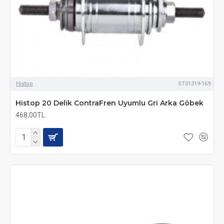
Histop
ST01319-169
Histop 20 Delik ContraFren Uyumlu Gri Arka Göbek
468,00TL