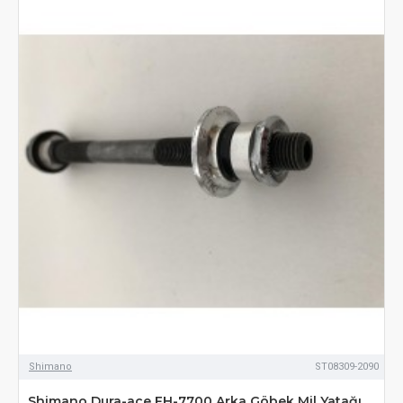
Shimano
ST08309-2090
Shimano Dura-ace FH-7700 Arka Göbek Mil Yatağı