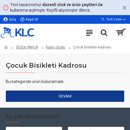
Yeni tasarımımız
düzenli stok ve ürün çeşitleri ile
kullanıma açılmıştır. Keyifli alışverişler dileriz..
Giriş
Kayıt Ol
TL
Türk Lirası
YEDEK PARÇA
Kadro Grubu
Çocuk Bisikleti Kadrosu
Çocuk Bisikleti Kadrosu
Bu kategoride ürün bulunamadı.
DEVAM
En çok görüntülenen