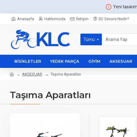
Yeni tasarı
Anasayfa
Hakkımızda
İletişim
3D Secure Nedir?
Tümü
BISIKLETLER
YEDEK PARÇA
GIYIM
AKSESUAR
AKSESUAR
Taşıma Aparatları
Taşıma Aparatları