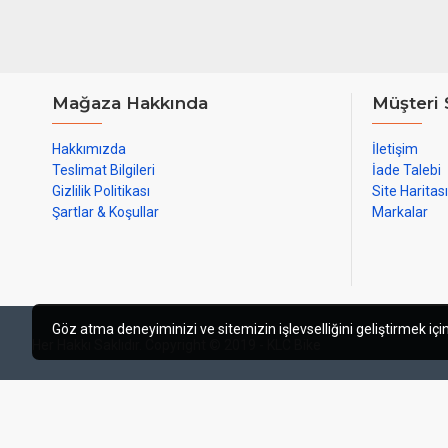
Mağaza Hakkında
Müşteri 
Hakkımızda
İletişim
Teslimat Bilgileri
İade Talebi
Gizlilik Politikası
Site Haritası
Şartlar & Koşullar
Markalar
Göz atma deneyiminizi ve sitemizin işlevselliğini geliştirmek için
Her Hakkı Saklıdır. Copyright © 2019 - KLC Bike
web tasarım izmir
izmir web tasarı