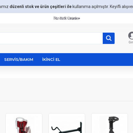
mımız
düzenli stok ve ürün çeşitleri ile
kullanıma açılmıştır. Keyifli alışveri
İkinci El Ürünler
TL
Türk Lirası
Gir
SERVIS/BAKIM
İKINCI EL