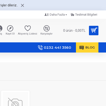
şler dileriz..
Daha Fazla
Teslimat Bilgileri
0 ürün - 0,00TL
iş
Kayıt Ol
Alışveriş Listesi
Karşılaştır
0232 441 3560
BLOG