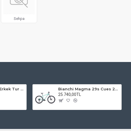
Sehpa
Kadro 28 Jant VF Erkek Tur Şehir Bisiklet Uyumlu
Bianchi Magma 29s Cues 2x9s Dağ Bisikleti
25.740,00TL