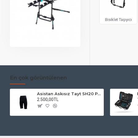
Bisiklet Taşıyıcı
En çok görüntülenen
Asistan Askısız Tayt SH20 Pedli Siyah
2.500,00TL