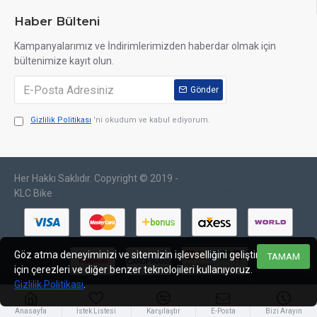
Haber Bülteni
Kampanyalarımız ve İndirimlerimizden haberdar olmak için
bültenimize kayıt olun.
Gönder
Gizlilik Politikası
'ni okudum ve kabul ediyorum.
Her Hakkı Saklıdır. Copyright © 2019 -
web tasarım
izmir web
sosyal medya
izmir
tasarım
yönetimi
KLC Bike
Göz atma deneyiminizi ve sitemizin işlevselliğini geliştirmek
TAMAM
için çerezleri ve diğer benzer teknolojileri kullanıyoruz.
Gizlilik Politikası
.
Anasayfa
İstek Listesi
Karşılaştır
E-Posta
Bizi Arayın