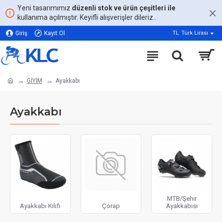
Yeni tasarımımız
düzenli stok ve ürün çeşitleri ile
kullanıma açılmıştır. Keyifli alışverişler dileriz..
Giriş
Kayıt Ol
TL
Türk Lirası
GİYİM
Ayakkabı
Ayakkabı
MTB/Şehir
Ayakkabı Kılıfı
Çorap
Ayakkabısı