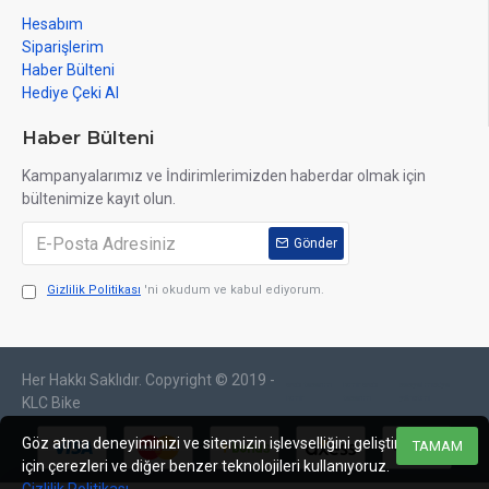
Hesabım
Siparişlerim
Haber Bülteni
Hediye Çeki Al
Haber Bülteni
Kampanyalarımız ve İndirimlerimizden haberdar olmak için
bültenimize kayıt olun.
Gönder
Gizlilik Politikası
'ni okudum ve kabul ediyorum.
Her Hakkı Saklıdır. Copyright © 2019 -
web tasarım
izmir web
sosyal medya
izmir
tasarım
yönetimi
KLC Bike
Göz atma deneyiminizi ve sitemizin işlevselliğini geliştirmek
TAMAM
için çerezleri ve diğer benzer teknolojileri kullanıyoruz.