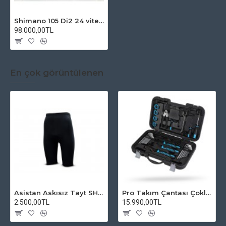
Shimano 105 Di2 24 vites Hidrolik Disk Fren Bisiklet
98.000,00TL
En çok görüntülenen
Asistan Askısız Tayt SH20 Pedli Siyah
Pro Takım Çantası Çoklu Tamir Seti
2.500,00TL
15.990,00TL