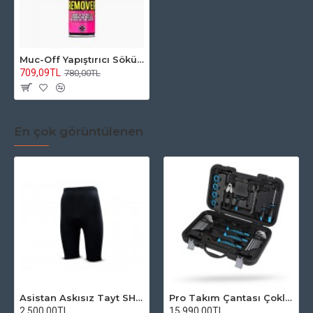
Muc-Off Yapıştırıcı Sökücü 200ml
709,09TL
780,00TL
En çok görüntülenen
Asistan Askısız Tayt SH20 Pedli Siyah
Pro Takım Çantası Çoklu Tamir Seti
2.500,00TL
15.990,00TL