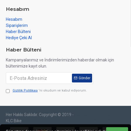
Hesabım
Hesabım
Siparişlerim
Haber Bülteni
Hediye Çeki Al
Haber Bülteni
Kampanyalarımız ve İndirimlerimizden haberdar olmak için
bültenimize kayıt olun.
Gönder
Gizlilik Politikası
'ni okudum ve kabul ediyorum.
Her Hakkı Saklıdır. Copyright © 2019 -
web tasarım
izmir web
sosyal medya
izmir
tasarım
yönetimi
KLC Bike