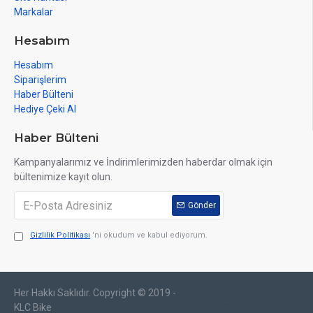
Markalar
Hesabım
Hesabım
Siparişlerim
Haber Bülteni
Hediye Çeki Al
Haber Bülteni
Kampanyalarımız ve İndirimlerimizden haberdar olmak için
bültenimize kayıt olun.
Gönder
Gizlilik Politikası
'ni okudum ve kabul ediyorum.
Her Hakkı Saklıdır. Copyright © 2019 -
web tasarım
izmir web
sosyal medya
izmir
tasarım
yönetimi
KLC Bike