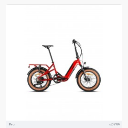
Kron
st09987