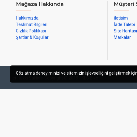
Mağaza Hakkında
Müşteri 
Hakkımızda
İletişim
Teslimat Bilgileri
İade Talebi
Gizlilik Politikası
Site Haritası
Şartlar & Koşullar
Markalar
Göz atma deneyiminizi ve sitemizin işlevselliğini geliştirmek için
Her Hakkı Saklıdır. Copyright © 2019 - KLC Bike
web tasarım izmir
izmir web tasarı