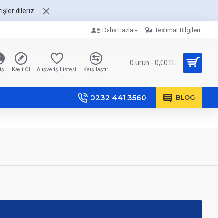
şler dileriz..
Daha Fazla
Teslimat Bilgileri
0 ürün - 0,00TL
iş
Kayıt Ol
Alışveriş Listesi
Karşılaştır
0232 441 3560
BLOG