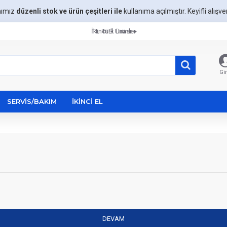
mımız
düzenli stok ve ürün çeşitleri ile
kullanıma açılmıştır. Keyifli alışveri
İkinci El Ürünler
TL
Türk Lirası
Gir
SERVIS/BAKIM
İKINCI EL
DEVAM