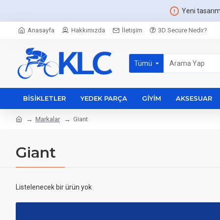
Yeni tasarı
Anasayfa
Hakkımızda
İletişim
3D Secure Nedir?
Tümü
BISIKLETLER
YEDEK PARÇA
GIYIM
AKSESUAR
Markalar
Giant
Giant
Listelenecek bir ürün yok