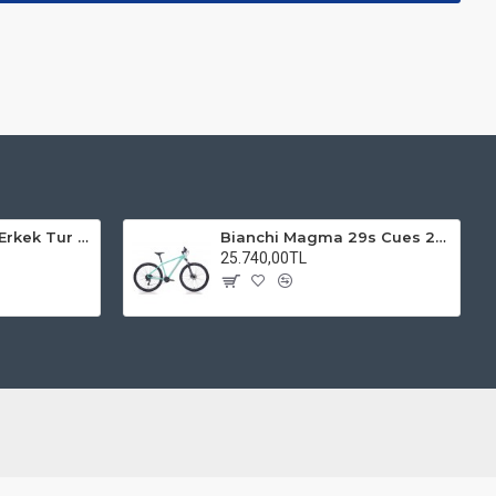
Kadro 28 Jant VF Erkek Tur Şehir Bisiklet Uyumlu
Bianchi Magma 29s Cues 2x9s Dağ Bisikleti
25.740,00TL