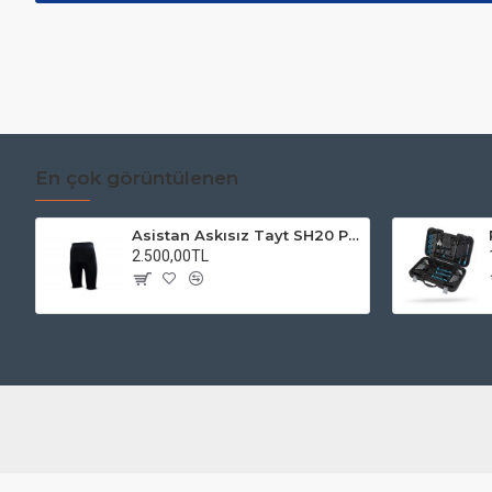
En çok görüntülenen
Asistan Askısız Tayt SH20 Pedli Siyah
2.500,00TL