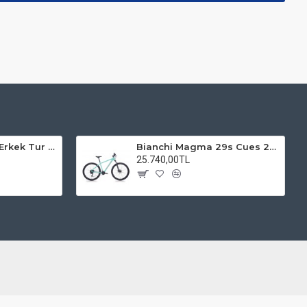
Kadro 28 Jant VF Erkek Tur Şehir Bisiklet Uyumlu
Bianchi Magma 29s Cues 2x9s Dağ Bisikleti
25.740,00TL