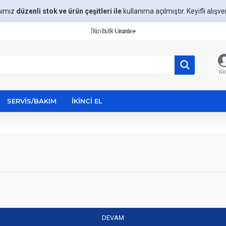
mımız
düzenli stok ve ürün çeşitleri ile
kullanıma açılmıştır. Keyifli alışveri
İkinci El Ürünler
TL
Türk Lirası
Gir
SERVIS/BAKIM
İKINCI EL
DEVAM