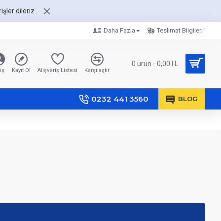
şler dileriz..
Daha Fazla
Teslimat Bilgileri
0 ürün - 0,00TL
iş
Kayıt Ol
Alışveriş Listesi
Karşılaştır
0232 441 3560
BLOG