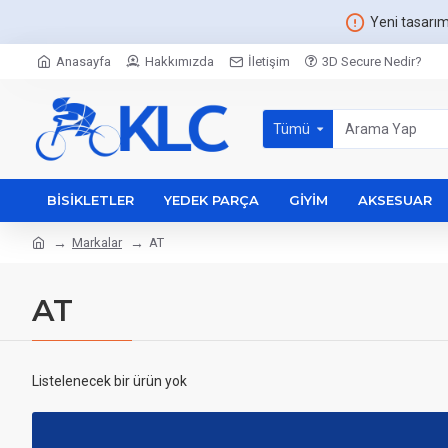
Yeni tasarı
Anasayfa
Hakkımızda
İletişim
3D Secure Nedir?
Tümü
BISIKLETLER
YEDEK PARÇA
GIYIM
AKSESUAR
Markalar
AT
AT
Listelenecek bir ürün yok