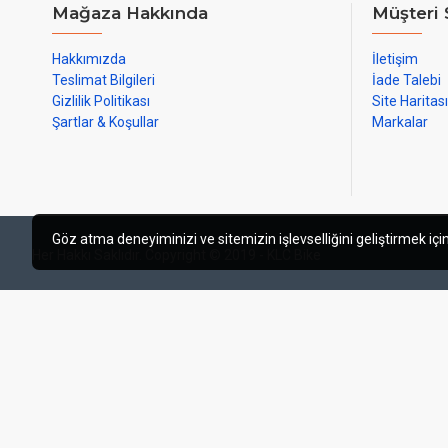
Mağaza Hakkında
Müşteri 
Hakkımızda
İletişim
Teslimat Bilgileri
İade Talebi
Gizlilik Politikası
Site Haritası
Şartlar & Koşullar
Markalar
Göz atma deneyiminizi ve sitemizin işlevselliğini geliştirmek için
Her Hakkı Saklıdır. Copyright © 2019 - KLC Bike
web tasarım izmir
izmir web tasarı