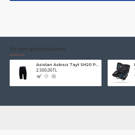
En çok görüntülenen
Asistan Askısız Tayt SH20 Pedli Siyah
2.500,00TL