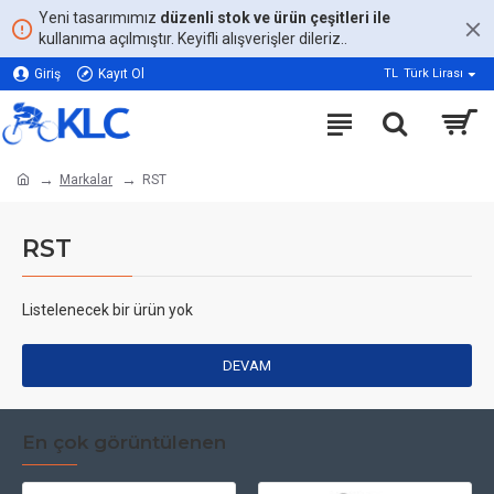
Yeni tasarımımız
düzenli stok ve ürün çeşitleri ile
kullanıma açılmıştır. Keyifli alışverişler dileriz..
Giriş
Kayıt Ol
TL
Türk Lirası
Markalar
RST
RST
Listelenecek bir ürün yok
DEVAM
En çok görüntülenen