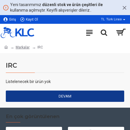
Yeni tasarımımız
düzenli stok ve ürün çeşitleri ile
kullanıma açılmıştır. Keyifli alışverişler dileriz..
Giriş
Kayıt Ol
TL
Türk Lirası
Markalar
IRC
IRC
Listelenecek bir ürün yok
DEVAM
En çok görüntülenen