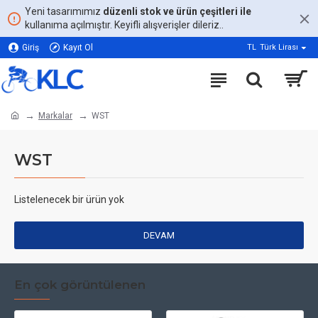
Yeni tasarımımız
düzenli stok ve ürün çeşitleri ile
kullanıma açılmıştır. Keyifli alışverişler dileriz..
Giriş
Kayıt Ol
TL
Türk Lirası
Markalar
WST
WST
Listelenecek bir ürün yok
DEVAM
En çok görüntülenen