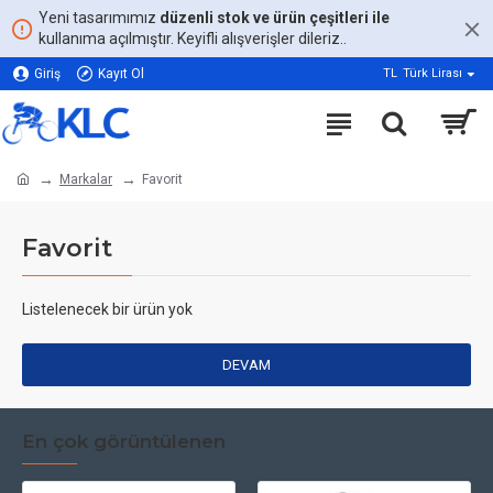
Yeni tasarımımız
düzenli stok ve ürün çeşitleri ile
kullanıma açılmıştır. Keyifli alışverişler dileriz..
Giriş
Kayıt Ol
TL
Türk Lirası
Markalar
Favorit
Favorit
Listelenecek bir ürün yok
DEVAM
En çok görüntülenen