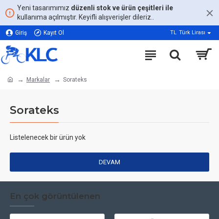
Yeni tasarımımız
düzenli stok ve ürün çeşitleri ile
kullanıma açılmıştır. Keyifli alışverişler dileriz..
Giriş
Kayıt Ol
TL
Türk Lirası
Markalar
Sorateks
Sorateks
Listelenecek bir ürün yok
DEVAM
En çok görüntülenen