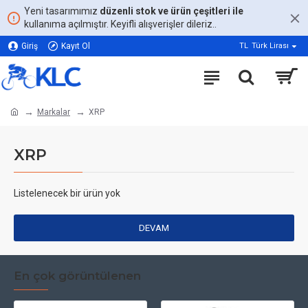
Yeni tasarımımız
düzenli stok ve ürün çeşitleri ile
kullanıma açılmıştır. Keyifli alışverişler dileriz..
Giriş
Kayıt Ol
TL
Türk Lirası
Markalar
XRP
XRP
Listelenecek bir ürün yok
DEVAM
En çok görüntülenen