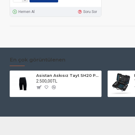
Hemen Al
Soru Sor
En çok görüntülenen
Asistan Askısız Tayt SH20 Pedli Siyah
2.500,00TL