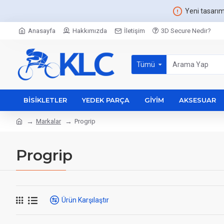
Yeni tasarı
Anasayfa
Hakkımızda
İletişim
3D Secure Nedir?
Tümü
BISIKLETLER
YEDEK PARÇA
GIYIM
AKSESUAR
Markalar
Progrip
Progrip
Ürün Karşılaştır