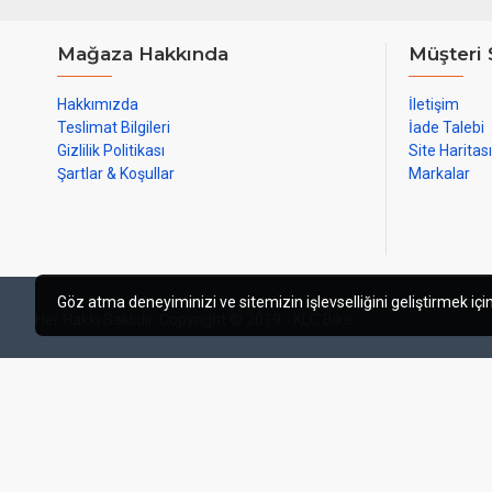
Mağaza Hakkında
Müşteri 
Hakkımızda
İletişim
Teslimat Bilgileri
İade Talebi
Gizlilik Politikası
Site Haritası
Şartlar & Koşullar
Markalar
Göz atma deneyiminizi ve sitemizin işlevselliğini geliştirmek için
Her Hakkı Saklıdır. Copyright © 2019 - KLC Bike
web tasarım izmir
izmir web tasarı