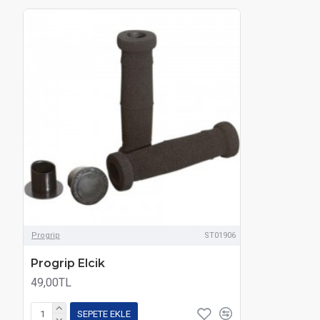
Progrip
ST01906
Progrip Elcik
49,00TL
SEPETE EKLE