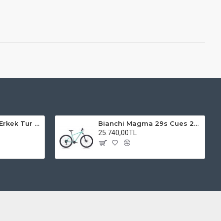
Kadro 28 Jant VF Erkek Tur Şehir Bisiklet Uyumlu
Bianchi Magma 29s Cues 2x9s Dağ Bisikleti
25.740,00TL