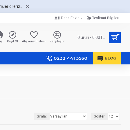
şler dileriz..
Daha Fazla
Teslimat Bilgileri
0 ürün - 0,00TL
iş
Kayıt Ol
Alışveriş Listesi
Karşılaştır
0232 441 3560
BLOG
Sırala:
Göster: