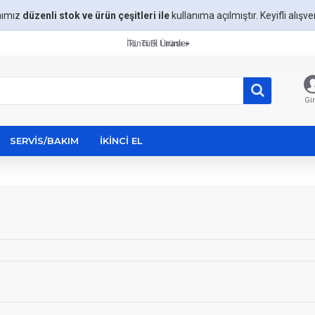
mımız
düzenli stok ve ürün çeşitleri ile
kullanıma açılmıştır. Keyifli alışveri
İkinci El Ürünler
TL
Türk Lirası
Gir
SERVIS/BAKIM
İKINCI EL