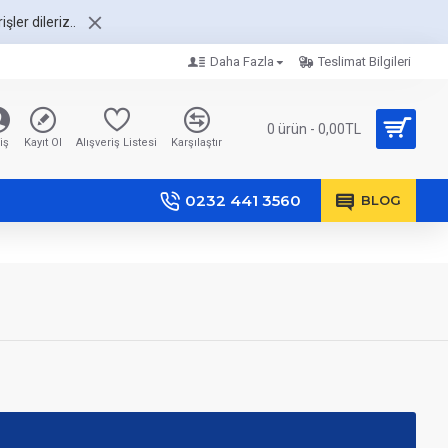
şler dileriz..
Daha Fazla
Teslimat Bilgileri
0 ürün - 0,00TL
iş
Kayıt Ol
Alışveriş Listesi
Karşılaştır
0232 441 3560
BLOG