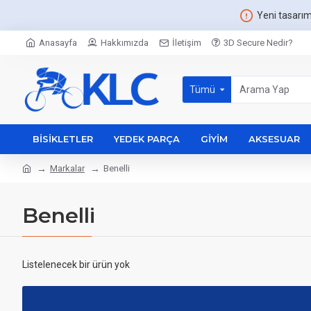
Yeni tasarı
Anasayfa
Hakkımızda
İletişim
3D Secure Nedir?
Tümü
BISIKLETLER
YEDEK PARÇA
GIYIM
AKSESUAR
Markalar
Benelli
Benelli
Listelenecek bir ürün yok