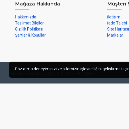
Mağaza Hakkında
Müşteri 
Hakkımızda
İletişim
Teslimat Bilgileri
İade Talebi
Gizlilik Politikası
Site Haritası
Şartlar & Koşullar
Markalar
Göz atma deneyiminizi ve sitemizin işlevselliğini geliştirmek için
Her Hakkı Saklıdır. Copyright © 2019 - KLC Bike
web tasarım izmir
izmir web tasarı