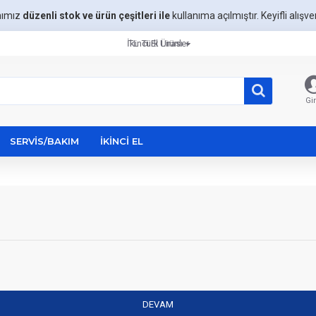
mımız
düzenli stok ve ürün çeşitleri ile
kullanıma açılmıştır. Keyifli alışveri
İkinci El Ürünler
TL
Türk Lirası
Gir
SERVIS/BAKIM
İKINCI EL
DEVAM