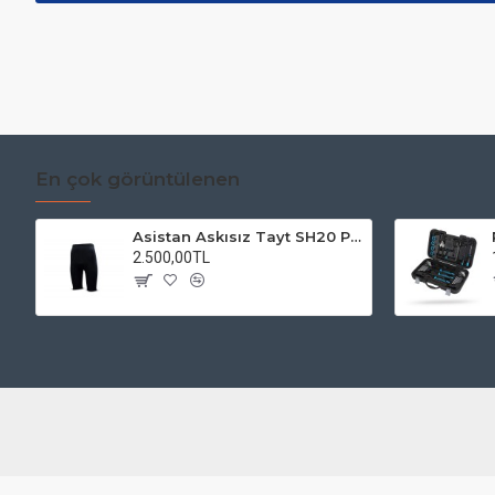
En çok görüntülenen
Asistan Askısız Tayt SH20 Pedli Siyah
2.500,00TL