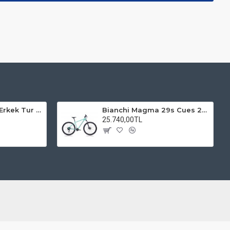
Kadro 28 Jant VF Erkek Tur Şehir Bisiklet Uyumlu
Bianchi Magma 29s Cues 2x9s Dağ Bisikleti
25.740,00TL