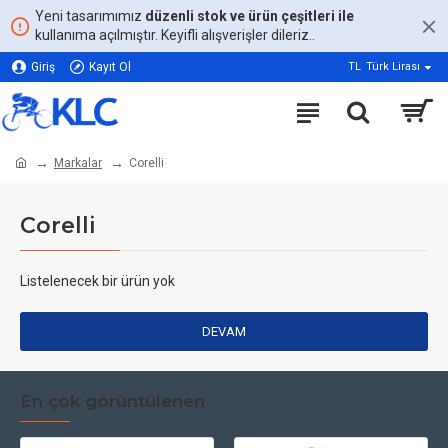
Yeni tasarımımız
düzenli stok ve ürün çeşitleri ile
kullanıma açılmıştır. Keyifli alışverişler dileriz..
Giriş
Kayıt Ol
TL
Türk Lirası
Markalar
Corelli
Corelli
Listelenecek bir ürün yok
DEVAM
En çok görüntülenen