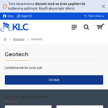
Yeni tasarımımız
düzenli stok ve ürün çeşitleri ile
kullanıma açılmıştır. Keyifli alışverişler dileriz..
Giriş
Kayıt Ol
TL
Türk Lirası
Markalar
Geotech
Geotech
Listelenecek bir ürün yok
DEVAM
En çok görüntülenen